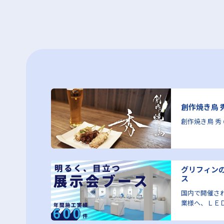
創作焼き鳥 
創作焼き鳥 秀
グリフィン
ス
イニ
国内で開催さ
業様へ、ＬＥ