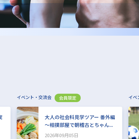
イベント・交流会
イベ
会員限定
実
大人の社会科見学ツアー 番外編
～相撲部屋で朝稽古とちゃん...
2026年09月05日