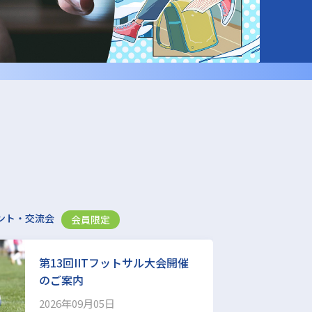
ント・交流会
会員限定
会員限定
説明
第13回IITフットサル大会開催
日本
のご案内
定合
2026年09月05日
202