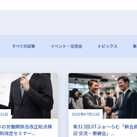
すべての記事
イベント・交流会
トピックス
事
月31日
2026年07月21日
6年の労働関係法改正総点検
第313回 IITふぉ～らむ「新会
則改定セミナー...
迎 交流・懇親会」...