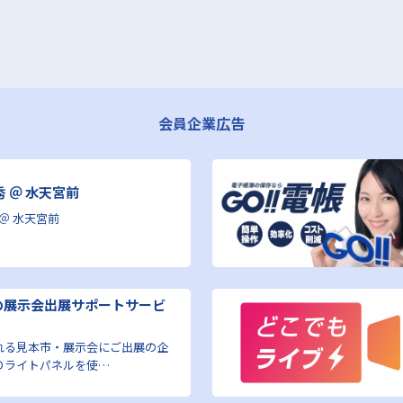
会員企業広告
秀 ＠ 水天宮前
 ＠ 水天宮前
の展示会出展サポートサービ
れる見本市・展示会にご出展の企
Ｄライトパネルを使…