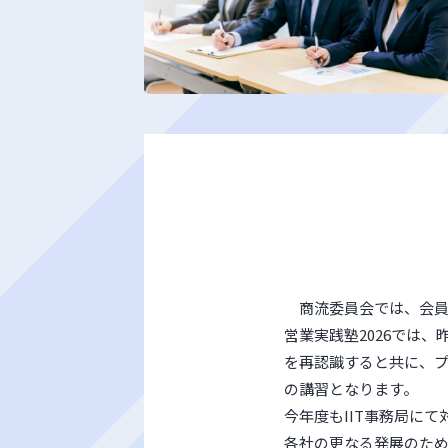
商流委員会では、会
営業実践塾2026では
を再認識すると共に、
の講習となります。
今年度もIIT事務局に
各社の更なる発展のた