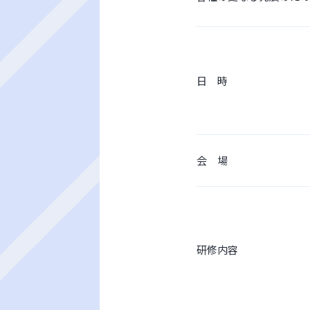
日 時
会 場
研修内容