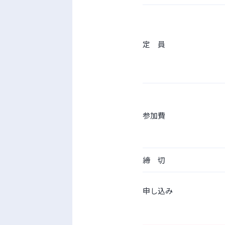
定 員
参加費
締 切
申し込み